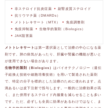
非ステロイド抗炎症薬
副腎皮質ステロイド
抗リウマチ薬（DMARDs）
メトトレキサート（MTX）
免疫調整剤
免疫抑制薬
生物学的製剤（Biologics）
JAK阻害薬
メトトレキサート
は第一選択薬として治療の中心になる薬
剤です。肺の病気があったり、肝臓や腎臓の機能が悪いと
が使用できない場合があります。
生物学的製剤（
Biologics
）
はバイオテクノロジー（遺伝
子組換え技術や細胞培養技術）を用いて製造された薬剤
で、特定の分子を標的とした治療のために使われます。点
滴あるいは皮下注射で投与します。一般的に治療効果が高
く、また併用するステロイド内服量を減らせることも多い
です。ただ、必ずしも全員に効果があるわけではなく、ま