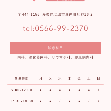
〒444-1155
愛知県安城市堀内町形谷16-2
tel:
0566-99-2370
診療科目
内科、消化器内科、リウマチ科、膠原病内科
月
火
水
木
金
土
日
診療時間
●
●
●
●
●
●
/
9:00-12:00
●
●
/
●
●
/
/
16:30-18:30