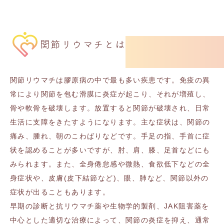
関節リウマチとは
関節リウマチは膠原病の中で最も多い疾患です。免疫の異
常により関節を包む滑膜に炎症が起こり、それが増殖し、
骨や軟骨を破壊します。放置すると関節が破壊され、日常
生活に支障をきたすようになります。主な症状は、関節の
痛み、腫れ、朝のこわばりなどです。手足の指、手首に症
状を認めることが多いですが、肘、肩、膝、足首などにも
みられます。また、全身倦怠感や微熱、食欲低下などの全
身症状や、皮膚
(
皮下結節など
)
、眼、肺など、関節以外の
症状が出ることもあります。
早期の診断と抗リウマチ薬や生物学的製剤、
JAK
阻害薬を
中心とした適切な治療によって、関節の炎症を抑え、通常