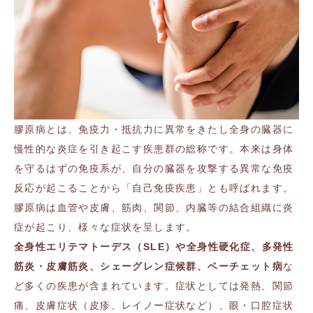
膠原病とは、免疫力・抵抗力に異常をきたし全身の臓器に
慢性的な炎症を引き起こす疾患群の総称です。本来は身体
を守るはずの免疫系が、自分の臓器を攻撃する異常な免疫
反応が起こることから「自己免疫疾患」とも呼ばれます。
膠原病は血管や皮膚、筋肉、関節、内臓等の結合組織に炎
症が起こり、様々な症状を呈します。
全身性エリテマトーデス（
SLE
）や全身性硬化症、多発性
筋炎・皮膚筋炎、シェーグレン症候群、ベーチェット病
な
ど多くの疾患が含まれています。症状としては発熱、関節
痛、皮膚症状（皮疹、レイノー症状など）、眼・口腔症状